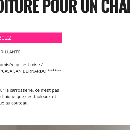
OITURE POUR UN CHAL
2022
RILLANTE !
omisée qui est mise à
let "CASA SAN BERNARDO *****"
r la carrosserie, ce n'est pas
technique que ses tableaux et
que au couteau.