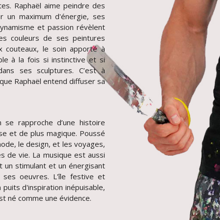
istes. Raphaël aime peindre des
ser un maximum d'énergie, ses
ynamisme et passion révèlent
es couleurs de ses peintures
ux couteaux, le soin apporté à
à la fois si instinctive et si
dans ses sculptures. C’est à
que Raphaël entend diffuser sa
n se rapproche d’une histoire
nse et de plus magique. Poussé
ode, le design, et les voyages,
es de vie. La musique est aussi
st un stimulant et un énergisant
 ses oeuvres. L'île festive et
puits d'inspiration inépuisable,
est né comme une évidence.