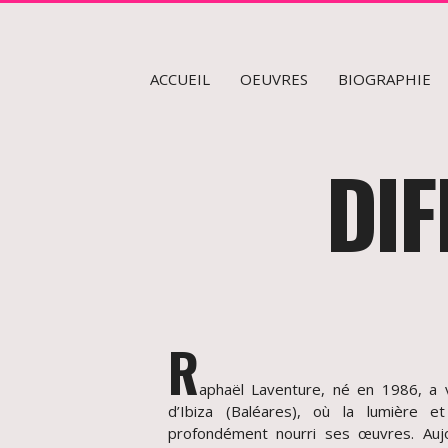
fr
en
ACCUEIL
OEUVRES
BIOGRAPHIE
DIF
R
aphaël Laventure, né en 1986, a v
d’Ibiza (Baléares), où la lumière e
profondément nourri ses œuvres. Aujou