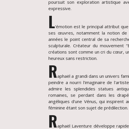
poursuit son exploration artistique a
expressive.
L
'émotion est le principal attribut qu
ses œuvres, notamment la notion de 
années le point central de sa recherche
sculpturale. Créateur du mouvement
créations sont comme un cri du cœur, u
heureux sans restriction.
R
aphaël a grandi dans un univers famil
peindre a nourri l'imaginaire de l'artist
admire les splendides statues antiqu
romaines, se perdant dans les drapé
angéliques d'une Vénus, qui inspirent a
féminine étant son sujet de prédilection.
R
aphaël Laventure développe rapide