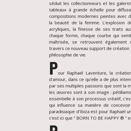
séduit les collectionneurs et les galer
tableaux à grande échelle pour diffu
compositions modernes peintes avec d
la beauté de la femme. L’explosion d
acryliques, la finesse de ses traits a
chaque forme, chaque courbe qui semble 
maîtrisée, se retrouvent également 
travers ce nouveau support de création 
philosophie de vie.
P
our Raphaël Laventure, la créatio
d'amour, dans ce qu’elle a de plus inte
par ses multiples passions que sont la m
les œuvres sont à son image : pétillant
essentielle à son processus créatif, c'e
qui influence sa manière de concevoir
paradisiaque d'Ibiza est pour Raphaël un 
c’est ici que “ BORN TO BE HAPPY ® ” 
P